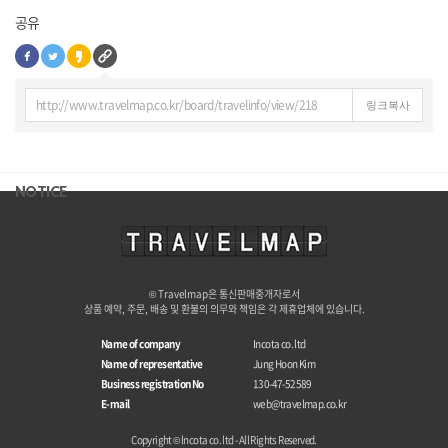
공유
http://www.travelmap.co.kr/board/travelinfo/view/218
링크복사
NOTICE
© Travelmap은 통신판매중개자로서
상품 예약, 주문, 배송 및 환불의 의무와 책임은 각 제휴업체에 있습니다.
Name of company
Incota co. ltd
Name of representative
Jung Hoon Kim
Business registration No
130-47-52589
E-mail
web@travelmap.co.kr
Copyright © lncota co. ltd - All Rights Reserved.