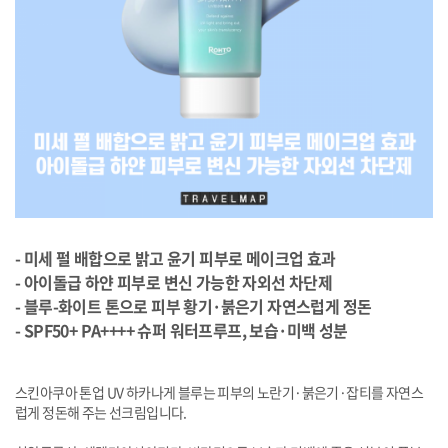
- 미세 펄 배합으로 밝고 윤기 피부로 메이크업 효과
- 아이돌급 하얀 피부로 변신 가능한 자외선 차단제
- 블루-화이트 톤으로 피부 황기·붉은기 자연스럽게 정돈
- SPF50+ PA++++ 슈퍼 워터프루프, 보습·미백 성분
스킨아쿠아 톤업 UV 하카나게 블루는 피부의 노란기·붉은기·잡티를 자연스
럽게 정돈해 주는 선크림입니다.