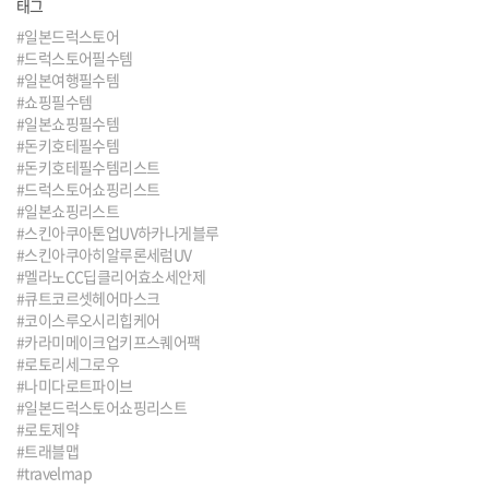
태그
#일본드럭스토어
#드럭스토어필수템
#일본여행필수템
#쇼핑필수템
#일본쇼핑필수템
#돈키호테필수템
#돈키호테필수템리스트
#드럭스토어쇼핑리스트
#일본쇼핑리스트
#스킨아쿠아톤업UV하카나게블루
#스킨아쿠아히알루론세럼UV
#멜라노CC딥클리어효소세안제
#큐트코르셋헤어마스크
#코이스루오시리힙케어
#카라미메이크업키프스퀘어팩
#로토리세그로우
#나미다로트파이브
#일본드럭스토어쇼핑리스트
#로토제약
#트래블맵
#travelmap