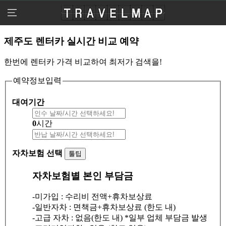
travelmap
메
뉴
열
기