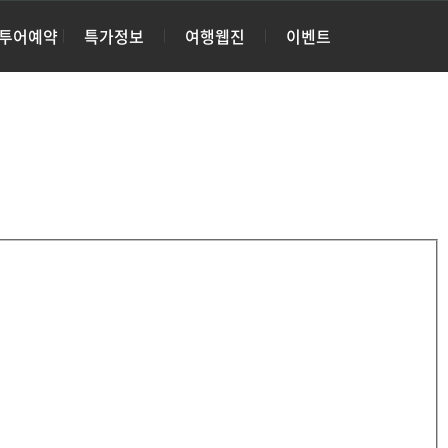
·투어예약
특가정보
여행웹진
이벤트