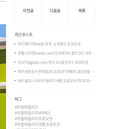
이전글
다음글
목록
최근포스트
허츠렌터카(Hertz) 호주·뉴질랜드 프로모션
호텔스닷컴(hotels.com) 전세계 5% 할인코드 프로모션
아고다(agoda.com) 한국 5% 할인코드 프로모션
제주관광공사 면세점(JEJU DUTY FREE) 26년 8월 크리스마스 여름 싹쓰리 프로모션
바르셀로나 라로카 빌리지 여름 프로모션 (최대 70% 할인 + 추가 혜택)
태그
#라발레빌리지
#라발레빌리지VIP패스
#라발레빌리지프로모션
#라발레빌리지여름프로모션