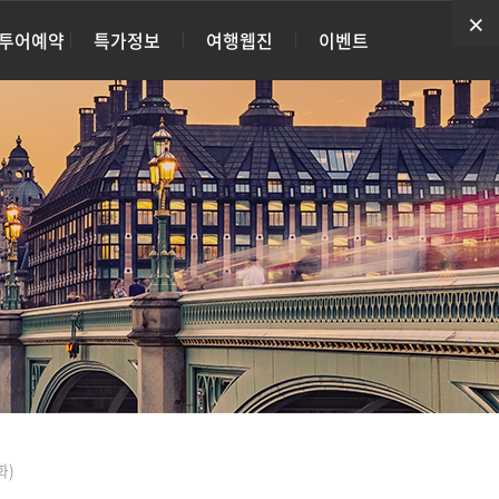
×
×
×
·투어예약
특가정보
여행웹진
이벤트
화)