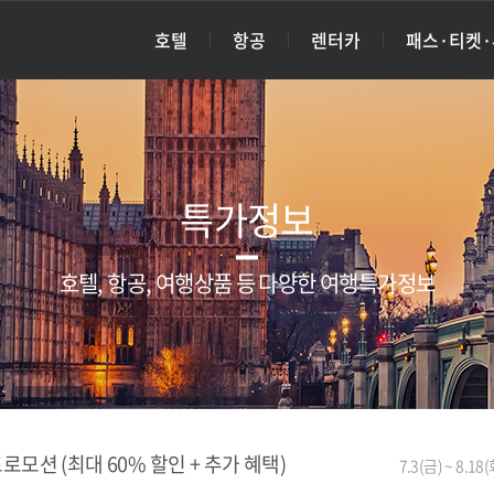
호텔
항공
렌터카
패스·티켓
특가정보
호텔, 항공, 여행상품 등 다양한 여행특가정보
로모션 (최대 60% 할인 + 추가 혜택)
7.3(금) ~ 8.18(