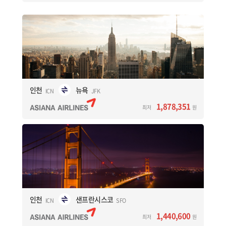
뉴욕
인천
JFK
ICN
1,878,351
원
최저
뉴욕 직항 노선
14시간 05분 소요
인천
뉴욕
ICN
JFK
예약하기
1,878,351
최저
원
샌프란시스코
인천
SFO
ICN
1,440,600
원
최저
샌프란시스코 직항 노선
10시간 20분 소요
인천
샌프란시스코
ICN
SFO
예약하기
1,440,600
최저
원