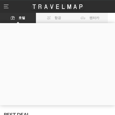
travelmap
메
뉴
열
호텔
항공
렌터카
기
BEST DEAL