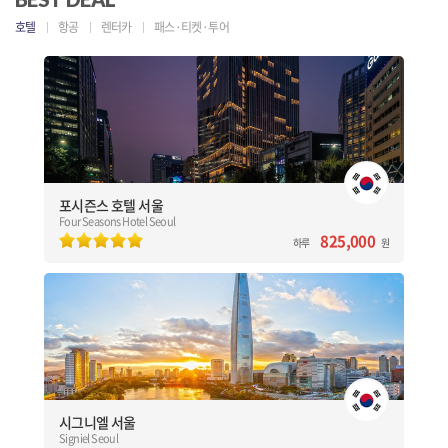
호텔
항공
렌터카
패스·티켓·투어
포시즌스 호텔 서울
Four Seasons Hotel Seoul
[대한민국] 서울(Seoul)
서울시내 특급 호텔 중 가장 큰 규모
43개의 스위트룸, 총 317 객실 / 7개의 레스토랑&바
전 세계 포시즌스 호텔 중 가장 큰 피트니스 센터
포시즌스 호텔 서울
Four Seasons Hotel Seoul
예약하기
825,000
하루
원
시그니엘 서울
Signiel Seoul
[대한민국] 서울(Seoul)
롯데월드타워 76층~101층에 위치한 시그니엘 서울
총 235 객실 / 4개의 레스토랑&바
일몰과 일출을 한 자리에서 감상할 수 있는 국내 유일 호텔
시그니엘 서울
Signiel Seoul
예약하기