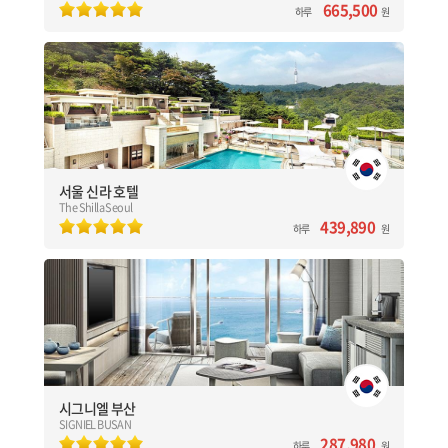
665,500
하루
원
서울 신라 호텔
The Shilla Seoul
[대한민국] 서울(Seoul)
한국의 전통미와 현대적 감각을 겸비한 럭셔리호텔
총 426개 객실 / 7개의 레스토랑&바
온수풀, 자쿠지, 카바나등 차원이 다른 야외수영장 운영
서울 신라 호텔
The Shilla Seoul
예약하기
439,890
하루
원
시그니엘 부산
SIGNIEL BUSAN
[대한민국] 부산(Busan)
해운대의 랜드마크 엘시티(LCT)타워 위치한 럭셔리 호텔
총 260 객실 / 투숙객 전용 가든 테라스 & 인피니티 풀
부산 해운대의 환상적인 오션뷰와 광안대교 감상 가능
시그니엘 부산
SIGNIEL BUSAN
예약하기
287,980
하루
원