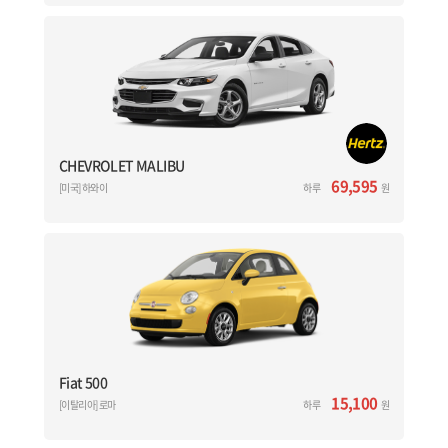
CHEVROLET MALIBU
[미국] 하와이
다니엘 K. 이노우에 국제공항 (HNL Airport)
허츠렌터카 (Hertz) - 1일 대여기준
CHEVROLET MALIBU
5 인승 / 2 도어 / 에어컨 / 자동 기어
CHEVROLET MALIBU
69,595
[미국] 하와이
예약하기
하루
원
Fiat 500
[이탈리] 로마
레오나르도 다빈치 국제공항 (FCO Airport)
허츠렌터카 (Hertz) - 1일 대여기준
Hyundai Accent
4 인승 / 2 도어 / 에어컨 / 수동 기어
Fiat 500
15,100
[이탈리아] 로마
예약하기
하루
원