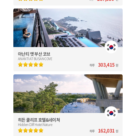
아난티 앳 부산 코브
ANANTI AT BUSAN COVE
[대한민국] 부산(Busan)
도심 속 완벽한 휴식처 프라이빗한 리조트
총 310 객실 / 투숙객 전용 프라이빗 발코니
야외 인피니티 풀, 성인 전용 인피니티풀, 키즈 풀, 자쿠지 등
아난티 앳 부산 코브
ANANTI AT BUSAN COVE
예약하기
303,415
하루
원
히든 클리프 호텔&네이쳐
Hidden Cliff Hotel Nature
[대한민국] 제주(Jeju)
생태보고의 마을 예래 위치한 자연친화적인 호텔
총 250 객실 / 270도 파노라마 전망을 감상할 수 있는 레스토랑
국내 최대 47m 인피티니풀
히든 클리프 호텔&네이쳐
Hidden Cliff Hotel Nature
예약하기
162,031
하루
원