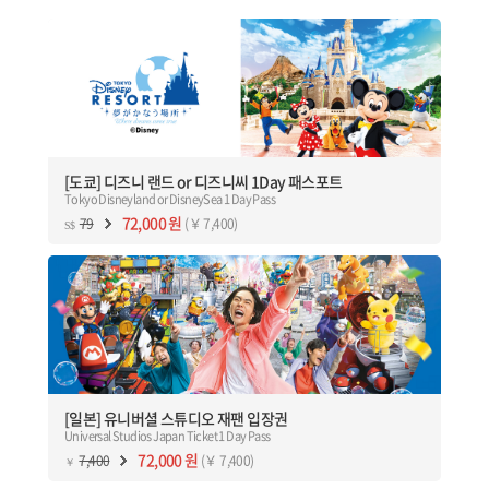
[도쿄] 디즈니 랜드 or 디즈니씨 1Day 패스포트
Tokyo Disneyland or DisneySea 1 Day Pass
[도쿄] 디즈니 랜드 or 디즈니씨
도쿄를 대표하는 테마파크 디즈니 랜드 or 디즈니씨 1Day 특가 예약
[도쿄] 디즈니 랜드 or 디즈니씨 1Day 패스포트
Tokyo Disneyland or DisneySea 1 Day Pass
예약하기
72,000 원
79
(￥ 7,400)
S$
[일본] 유니버셜 스튜디오 재팬 입장권
Universal Studios Japan Ticket 1 Day Pass
[일본] 유니버셜 스튜디오 재팬
스파이더맨, 쥬라기 공원, 죠스, 터미네이터, 슈렉 4D 쇼 등 다양한
어트렉션 놀라움의 연속인 유니버셜 스튜디오 재팬에서 제대로
즐겨보자!
[일본] 유니버셜 스튜디오 재팬 입장권
Universal Studios Japan Ticket 1 Day Pass
예약하기
72,000 원
7,400
(￥ 7,400)
￥