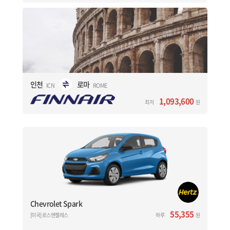
로마
인천
ROME
ICN
1,093,600
원
최저
헬싱키 경유 노선 (인천>헬싱키>로마)
19시간 05분 소요
인천
로마
ICN
ROME
예약하기
1,093,600
최저
원
Kia Rio
[미국] 로스엔젤레스
로스엔젤레스 공항 (LAX Airport)
허츠렌터카 (Hertz) - 1일 대여기준
Chevrolet Spark
4 인승 / 4 도어 / 에어컨 / 자동 기어
Chevrolet Spark
55,355
[미국] 로스엔젤레스
예약하기
하루
원