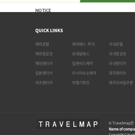
NOTICE
QUICK LINKS
해외호텔
해외패스·투어
국내호텔
해외항공권
유레일패스
국내항공권
해외렌터카
일본버스예약
국내렌터카
일본렌터카
아시아숙소예약
제주렌터카
허츠렌터카
여행기획전
제주모바일쿠폰
© Travelma
Name of compa
Copyright © lncota