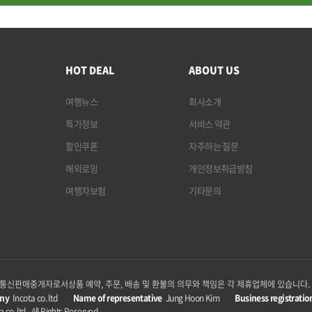
HOT DEAL
ABOUT US
여행뉴스
회사소개
특가정보
서비스 약관
할인쿠폰
자주하는 질문
해외로밍
개인정보취급방침
여행자보험
기타문의
p은 통신판매중개자로서
상품 예약, 주문, 배송 및 환불의 의무와 책임은 각 제휴업체에 있습니다.
ny
Incota co. ltd
Name of representative
Jung Hoon Kim
Business registratio
 co. ltd - All Rights Reserved.