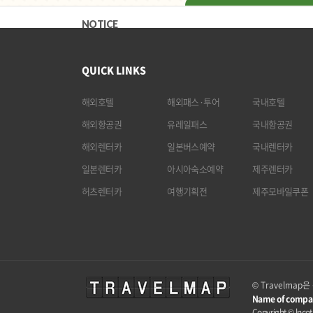
NOTICE
QUICK LINKS
해외호텔
해외패스·투어
국내호텔
해외항공권
유레일패스
국내항공권
해외렌터카
일본버스예약
국내렌터카
일본렌터카
아시아숙소예약
제주렌터카
허츠렌터카
여행기획전
제주모바일쿠폰
© Travelma
Name of compa
Copyright © lncota