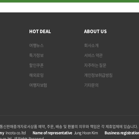
HOT DEAL
ABOUT US
여행뉴스
회사소개
특가정보
서비스 약관
할인쿠폰
자주하는 질문
해외로밍
개인정보취급방침
여행자보험
기타문의
p은 통신판매중개자로서
상품 예약, 주문, 배송 및 환불의 의무와 책임은 각 제휴업체에 있습니다.
ny
Incota co. ltd
Name of representative
Jung Hoon Kim
Business registratio
 co. ltd - All Rights Reserved.