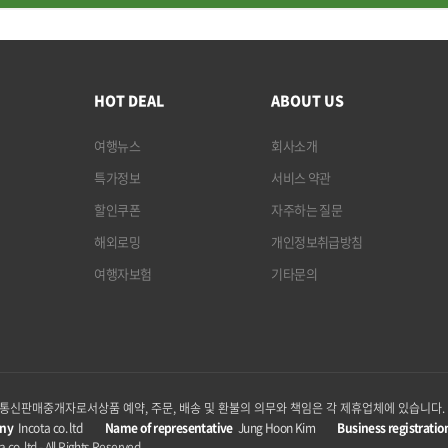
HOT DEAL
ABOUT US
여행뉴스
회사소개
특가정보
서비스 약관
할인쿠폰
자주하는 질문
해외로밍
개인정보취급방침
여행자보험
기타문의
p은 통신판매중개자로서
상품 예약, 주문, 배송 및 환불의 의무와 책임은 각 제휴업체에 있습니다.
ny
Incota co. ltd
Name of representative
Jung Hoon Kim
Business registratio
 co. ltd - All Rights Reserved.