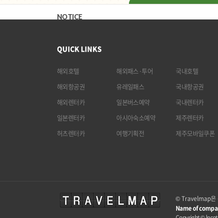
NOTICE
QUICK LINKS
해외호텔
해외패스·투어
국내호텔
해외항공권
유레일패스
국내항공권
해외렌터카
일본버스예약
국내렌터카
일본렌터카
아시아숙소예약
제주렌터카
허츠렌터카
여행기획전
제주모바일쿠폰
© Travelma
Name of compa
Copyright © lncota