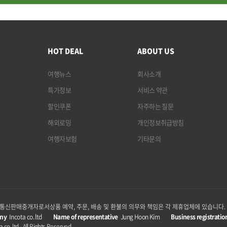
HOT DEAL
ABOUT US
여행뉴스
회사소개
특가정보
서비스 약관
할인쿠폰
자주하는 질문
해외로밍
개인정보취급방침
여행자보험
기타문의
p은 통신판매중개자로서
상품 예약, 주문, 배송 및 환불의 의무와 책임은 각 제휴업체에 있습니다.
ny
Incota co. ltd
Name of representative
Jung Hoon Kim
Business registratio
 co. ltd - All Rights Reserved.