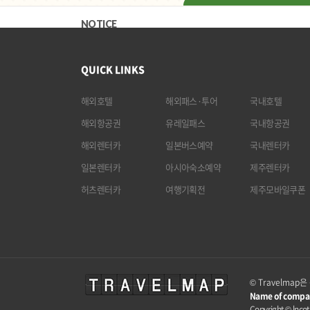
NOTICE
QUICK LINKS
해외호텔
해외패스·투어
국내호텔
해외항공권
유레일패스
국내항공권
해외렌터카
일본버스예약
국내렌터카
일본렌터카
아시아숙소예약
제주렌터카
허츠렌터카
여행기획전
제주모바일쿠폰
© Travelma
Name of compa
Copyright © lncota