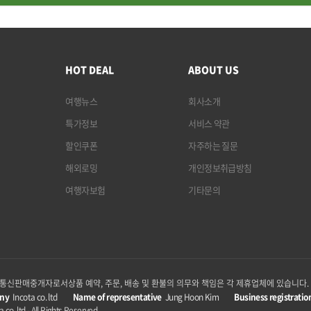
HOT DEAL
ABOUT US
여행뉴스
회사소개
특가정보
서비스 약관
할인쿠폰
자주하는 질문
해외로밍
개인정보취급방침
여행자보험
기타문의
p은 통신판매중개자로서
상품 예약, 주문, 배송 및 환불의 의무와 책임은 각 제휴업체에 있습니다.
ny
Incota co. ltd
Name of representative
Jung Hoon Kim
Business registratio
 co. ltd - All Rights Reserved.