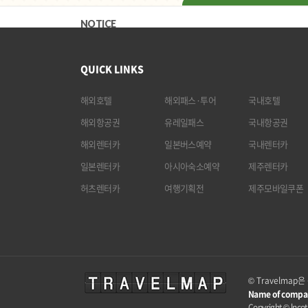
NOTICE
QUICK LINKS
해외호텔
해외패스·투어
국내호텔
해외항공권
유레일패스
국내항공권
해외렌터카
일본버스예약
국내렌터카
일본렌터카
아시아숙소예약
제주렌터카
허츠렌터카
여행기획전
제주모바일쿠폰
© Travelma
Name of compa
Copyright © lncota